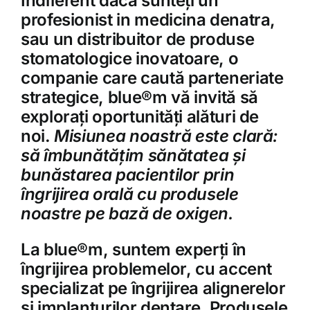
Indiferent dacă sunteți un
profesionist in medicina denatra,
sau un distribuitor de produse
stomatologice inovatoare, o
companie care caută parteneriate
strategice, blue®m vă invită să
explorați oportunități alături de
noi.
Misiunea noastră este clară:
să îmbunătățim sănătatea și
bunăstarea pacientilor prin
îngrijirea orală cu produsele
noastre pe bază de oxigen.
La blue®m, suntem experți în
îngrijirea problemelor, cu accent
specializat pe îngrijirea alignerelor
și implanturilor dentare. Produsele