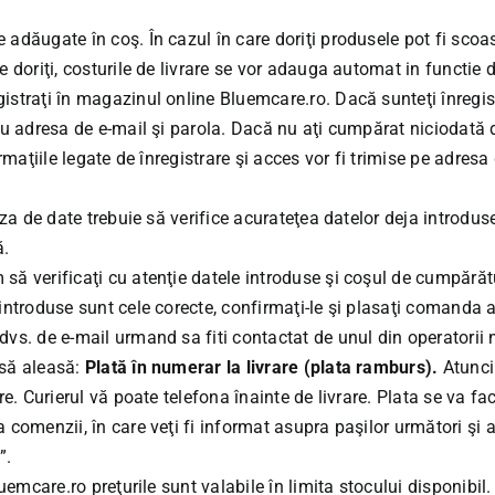
adăugate în coş. În cazul în care doriţi produsele pot fi scoa
 doriţi, costurile de livrare se vor adauga automat in functie 
istraţi în magazinul online
Bluemcare.ro
. Dacă sunteţi înregi
cu adresa de e-mail şi parola. Dacă nu aţi cumpărat niciodată d
rmaţiile legate de înregistrare şi acces vor fi trimise pe adres
aza de date trebuie să verifice acurateţea datelor deja introdus
ă.
ă verificaţi cu atenţie datele introduse şi coşul de cumpărătu
 introduse sunt cele corecte, confirmaţi-le şi plasaţi coman
s. de e-mail urmand sa fiti contactat de unul din operatorii n
asă aleasă:
Plată în numerar la livrare (plata ramburs).
Atunci
e. Curierul vă poate telefona înainte de livrare. Plata se va fac
 comenzii, în care veţi fi informat asupra paşilor următori şi 
”.
uemcare.ro
preţurile sunt valabile în limita stocului disponibil.