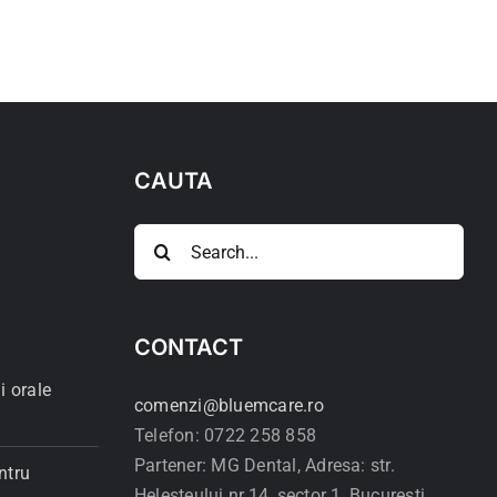
CAUTA
Search
for:
CONTACT
i orale
comenzi@bluemcare.ro
Telefon: 0722 258 858
Partener: MG Dental, Adresa: str.
ntru
Helesteului nr.14, sector 1, Bucuresti