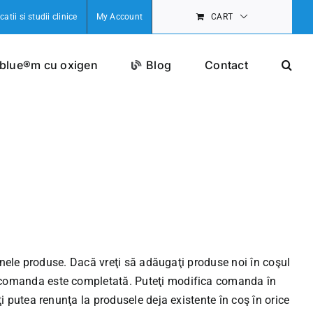
catii si studii clinice
My Account
CART
 blue®m cu oxigen
Blog
Contact
unele produse. Dacă vreţi să adăugaţi produse noi în coşul
 comanda este completată. Puteţi modifica comanda în
 putea renunţa la produsele deja existente în coş în orice