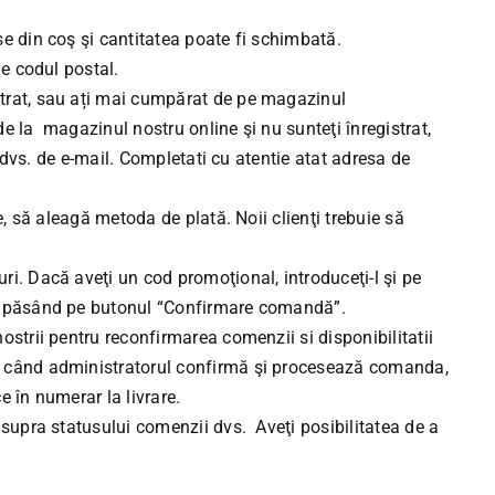
se din coş şi cantitatea poate fi schimbată.
de codul postal.
strat, sau ați mai cumpărat de pe magazinul
e la magazinul nostru online şi nu sunteţi înregistrat,
a dvs. de e-mail. Completati cu atentie atat adresa de
e, să aleagă metoda de plată. Noii clienţi trebuie să
ri. Dacă aveţi un cod promoţional, introduceţi-l şi pe
da apăsând pe butonul “Confirmare comandă”.
ostrii pentru reconfirmarea comenzii si disponibilitatii
 când administratorul confirmă şi procesează comanda,
e în numerar la livrare.
asupra statusului comenzii dvs. Aveţi posibilitatea de a