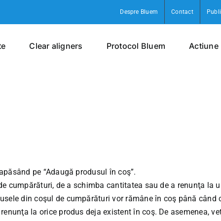
Despre Bluem
Contact
Publi
te
Clear aligners
Protocol Bluem
Actiune
, apăsând pe “Adaugă produsul în coş”.
l de cumpărături, de a schimba cantitatea sau de a renunţa la 
dusele din coşul de cumpărături vor rămâne în coş până când
nunţa la orice produs deja existent în coş. De asemenea, veţi