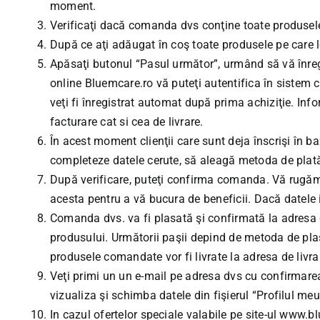
moment.
Verificaţi dacă comanda dvs conţine toate produsele 
După ce aţi adăugat în coş toate produsele pe care le
Apăsaţi butonul “Pasul următor”, urmând să vă înreg
online
Bluemcare.ro
vă puteţi autentifica în sistem 
veţi fi înregistrat automat după prima achiziţie. Info
facturare cat si cea de livrare.
În acest moment clienţii care sunt deja înscrişi în b
completeze datele cerute, să aleagă metoda de plat
După verificare, puteţi confirma comanda. Vă rugăm s
acesta pentru a vă bucura de beneficii. Dacă datele
Comanda dvs. va fi plasată şi confirmată la adresa dv
produsului. Următorii paşii depind de metoda de pl
produsele comandate vor fi livrate la adresa de livrar
Veţi primi un un e-mail pe adresa dvs cu confirmarea
vizualiza şi schimba datele din fişierul “Profilul meu
In cazul ofertelor speciale valabile pe site-ul
www.bl