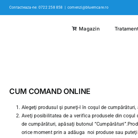
Skip
Contacteaza-ne: 0722 258 858
|
comenzi@bluemcare.ro
to
content
Magazin
Tratamen
CUM COMAND ONLINE
Alegeţi produsul şi puneţi-l în coşul de cumpărături
Aveţi posibilitatea de a verifica produsele din coşu
de cumpărături, apăsaţi butonul “Cumpărături”.Pro
orice moment prin a adăuga noi produse sau puteţi re