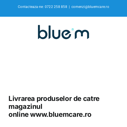
Skip
Contacteaza-ne: 0722 258 858
|
comenzi@bluemcare.ro
to
content
Livrarea produselor de catre
magazinul
online
www.bluemcare.ro