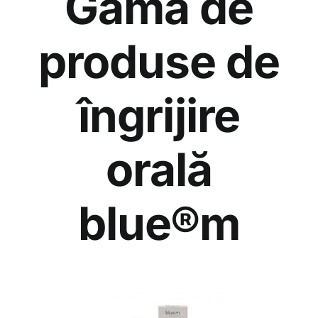
Gama de
produse de
îngrijire
orală
blue®m