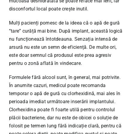
mucoasă deshidratată se poate reface mai lent, iar
disconfortul local poate crește inutil.
Mulți pacienți pornesc de la ideea că o apă de gură
“tare” curăță mai bine. După implant, această logică
nu funcționează întotdeauna. Senzația intensă de
arsură nu este un semn de eficiență. De multe ori,
este doar semnul că produsul este prea agresiv
pentru o zonă aflată în vindecare.
Formulele fără alcool sunt, în general, mai potrivite.
În anumite cazuri, medicul poate recomanda
temporar o apă de gură cu clorhexidină, mai ales în
perioada imediat următoare inserării implantului.
Clorhexidina poate fi foarte utilă pentru controlul
plăcii bacteriene
, dar nu este de obicei o soluție de
folosit pe termen lung fără indicație clară, pentru că
poate colora dinții, poate modifica gustul și poate