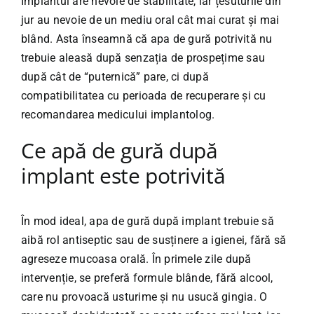
Implantul are nevoie de stabilitate, iar țesuturile din
jur au nevoie de un mediu oral cât mai curat și mai
blând. Asta înseamnă că apa de gură potrivită nu
trebuie aleasă după senzația de prospețime sau
după cât de “puternică” pare, ci după
compatibilitatea cu perioada de recuperare și cu
recomandarea medicului implantolog.
Ce apă de gură după
implant este potrivită
În mod ideal, apa de gură după implant trebuie să
aibă rol antiseptic sau de susținere a igienei, fără să
agreseze mucoasa orală. În primele zile după
intervenție, se preferă formule blânde, fără alcool,
care nu provoacă usturime și nu usucă gingia. O