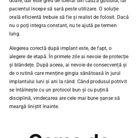
doare, dar este greu de tolerat din cauza gustului, iar
pacientul începe să sară peste utilizare. O soluție
orală eficientă trebuie să fie și realist de folosit. Dacă
nu o poți integra constant, nu te ajută pe termen
lung.
Alegerea corectă după implant este, de fapt, o
alegere de etapă. În primele zile ai nevoie de protecție
și blândețe. După aceea, ai nevoie de consecvență și
de o rutină care menține gingia sănătoasă în jurul
implantului luni și ani la rând. Când produsul potrivit
se întâlnește cu un protocol bun și cu puțină
disciplină, vindecarea are cele mai bune șanse să
meargă liniștit înainte.