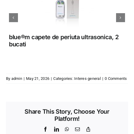
Add to cart
Add 
Details
De
blue®m capete de periuta ultrasonica, 2
b
bucati
m
By
admin
|
May 21, 2026
|
Categories:
Interes general
|
0 Comments
Share This Story, Choose Your
Platform!
Facebook
LinkedIn
WhatsApp
Email
Copy
Link