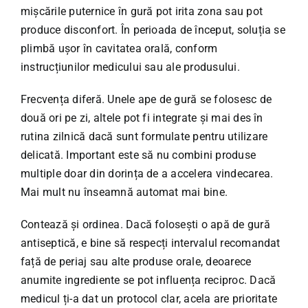
mișcările puternice în gură pot irita zona sau pot
produce disconfort. În perioada de început, soluția se
plimbă ușor în cavitatea orală, conform
instrucțiunilor medicului sau ale produsului.
Frecvența diferă. Unele ape de gură se folosesc de
două ori pe zi, altele pot fi integrate și mai des în
rutina zilnică dacă sunt formulate pentru utilizare
delicată. Important este să nu combini produse
multiple doar din dorința de a accelera vindecarea.
Mai mult nu înseamnă automat mai bine.
Contează și ordinea. Dacă folosești o apă de gură
antiseptică, e bine să respecți intervalul recomandat
față de periaj sau alte produse orale, deoarece
anumite ingrediente se pot influența reciproc. Dacă
medicul ți-a dat un protocol clar, acela are prioritate