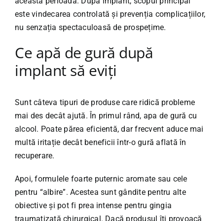
această perioadă. După implant, scopul principal
este vindecarea controlată și prevenția complicațiilor,
nu senzația spectaculoasă de prospețime.
Ce apă de gură după
implant să eviți
Sunt câteva tipuri de produse care ridică probleme
mai des decât ajută. În primul rând, apa de gură cu
alcool. Poate părea eficientă, dar frecvent aduce mai
multă iritație decât beneficii într-o gură aflată în
recuperare.
Apoi, formulele foarte puternic aromate sau cele
pentru “albire”. Acestea sunt gândite pentru alte
obiective și pot fi prea intense pentru gingia
traumatizată chirurgical. Dacă produsul îți provoacă