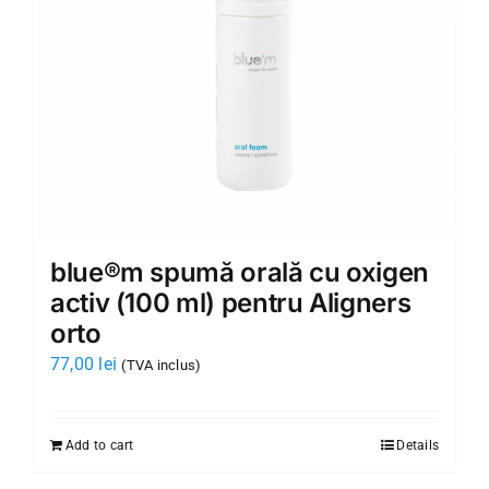
blue®m spumă orală cu oxigen
activ (100 ml) pentru Aligners
orto
77,00
lei
(TVA inclus)
Add to cart
Details