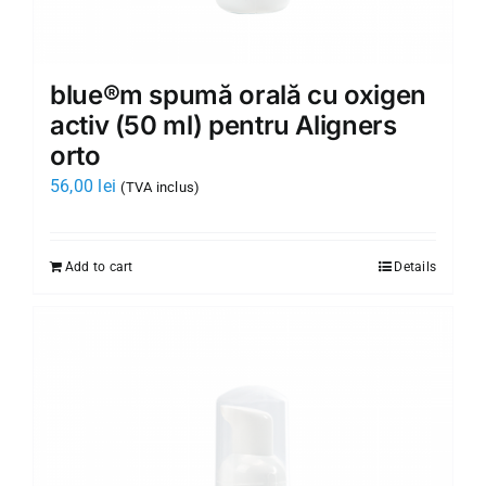
blue®m spumă orală cu oxigen
activ (50 ml) pentru Aligners
orto
56,00
lei
(TVA inclus)
Add to cart
Details